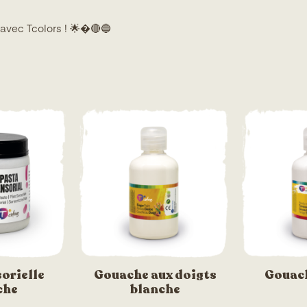
 avec Tcolors ! 🌟�🔴🔵
orielle
Gouache aux doigts
Gouach
che
blanche