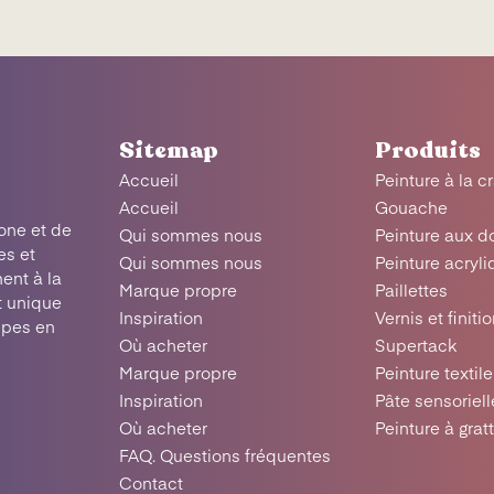
Sitemap
Produits
Accueil
Peinture à la c
Accueil
Gouache
one et de
Qui sommes nous
Peinture aux d
es et
Qui sommes nous
Peinture acryl
ent à la
Marque propre
Paillettes
t unique
Inspiration
Vernis et finiti
upes en
Où acheter
Supertack
Marque propre
Peinture textile
Inspiration
Pâte sensoriell
Où acheter
Peinture à grat
FAQ. Questions fréquentes
Contact