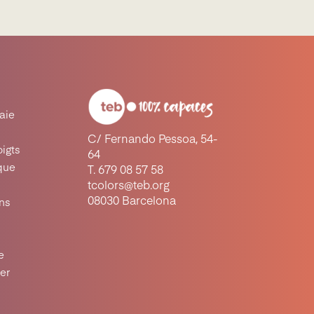
raie
C/ Fernando Pessoa, 54-
oigts
64
ique
T. 679 08 57 58
tcolors@teb.org
08030 Barcelona
ons
e
ter