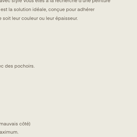
s avec style Vous êtes à la recherche d’une peinture
 est la solution idéale, conçue pour adhérer
 soit leur couleur ou leur épaisseur.
ec des pochoirs.
 mauvais côté)
 maximum.