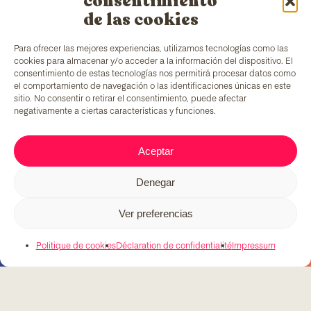
consentimiento
de las cookies
Para ofrecer las mejores experiencias, utilizamos tecnologías como las
cookies para almacenar y/o acceder a la información del dispositivo. El
consentimiento de estas tecnologías nos permitirá procesar datos como
el comportamiento de navegación o las identificaciones únicas en este
sitio. No consentir o retirar el consentimiento, puede afectar
negativamente a ciertas características y funciones.
TColors
dispose d’une usine de peinture à
Barcelone et de son propre laboratoire pour la
création de peintures et d’adhésifs. Peintures à
Aceptar
l’eau, produites conformément à la réglementation
EN-71
, qui apportent un ingrédient unique sur le
Denegar
marché : générer des emplois pour des groupes en
situation de vulnérabilité.
Ver preferencias
Politique de cookies
Déclaration de confidentialité
Impressum
C/ Fernando Pessoa, 54-64
T. 679 08 57 58
tcolors@teb.org
08030 Barcelona