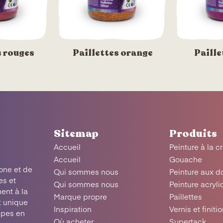
s rouges
Paillettes orange
Paille
Sitemap
Produits
Accueil
Peinture à la c
Accueil
Gouache
one et de
Qui sommes nous
Peinture aux d
es et
Qui sommes nous
Peinture acryl
ent à la
Marque propre
Paillettes
t unique
Inspiration
Vernis et finiti
upes en
Où acheter
Supertack