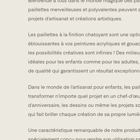
Bienvenue à tous dans le monde magique des pail
paillettes merveilleuses et polyvalentes peuvent a
projets d’artisanat et créations artistiques.
Les paillettes à la finition chatoyant sont une opt
éblouissantes à vos peintures acryliques et goua
les possibilités créatives sont infinies ! Des milie
idéales pour les enfants comme pour les adultes,
de qualité qui garantissent un résultat exceptionn
Dans le monde de l’artisanat pour enfants, les p
transformer n’importe quel projet en un chef-d’œu
d’anniversaire, les dessins ou même les projets sc
qui fait briller chaque création de sa propre lumiè
Une caractéristique remarquable de notre produit
spécialement conçu pour rendre son utilisation p