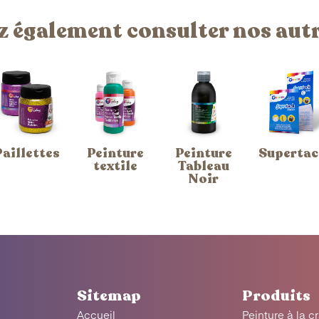
 également consulter nos aut
Paillettes
Peinture
Peinture
Supertac
textile
Tableau
Noir
Sitemap
Produits
Accueil
Peinture à la c