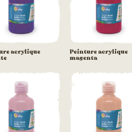
ure acrylique
Peinture acrylique
tte
magenta