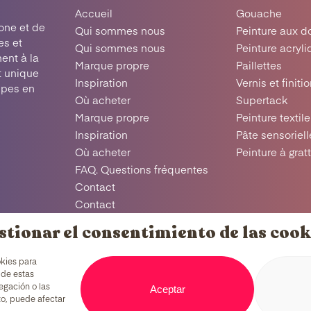
Accueil
Gouache
one et de
Qui sommes nous
Peinture aux d
es et
Qui sommes nous
Peinture acryl
ent à la
Marque propre
Paillettes
t unique
Inspiration
Vernis et finiti
upes en
Où acheter
Supertack
Marque propre
Peinture textile
Inspiration
Pâte sensoriell
Où acheter
Peinture à grat
FAQ. Questions fréquentes
Contact
Contact
FAQ
stionar el consentimiento de las cook
Aviso legal
Política de cookies
okies para
Política de privacidad
 de estas
Aceptar
egación o las
nto, puede afectar