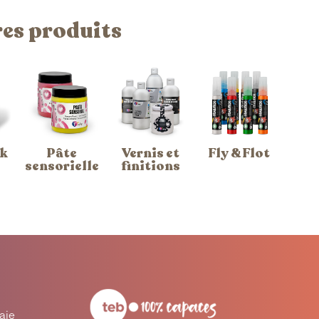
res produits
k
Pâte
Vernis et
Fly & Flot
sensorielle
finitions
raie