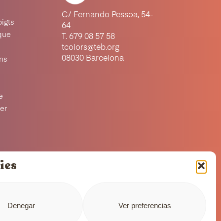
C/ Fernando Pessoa, 54-
oigts
64
ique
T. 679 08 57 58
tcolors@teb.org
08030 Barcelona
ons
e
ter
ies
Denegar
Ver preferencias