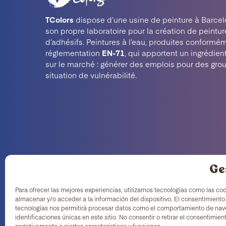
TColors
dispose d’une usine de peinture à Barcel
son propre laboratoire pour la création de peintur
d’adhésifs. Peintures à l’eau, produites conformém
réglementation
EN-71
, qui apportent un ingrédien
sur le marché : générer des emplois pour des gro
situation de vulnérabilité.
Ge
Para ofrecer las mejores experiencias, utilizamos tecnologías como las co
almacenar y/o acceder a la información del dispositivo. El consentimiento
tecnologías nos permitirá procesar datos como el comportamiento de nav
identificaciones únicas en este sitio. No consentir o retirar el consentimie