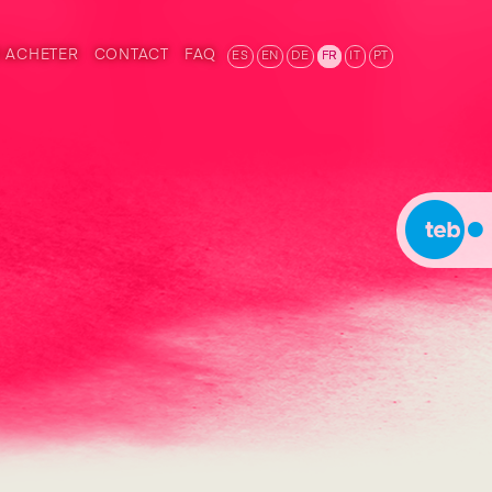
 ACHETER
CONTACT
FAQ
ES
EN
DE
FR
IT
PT