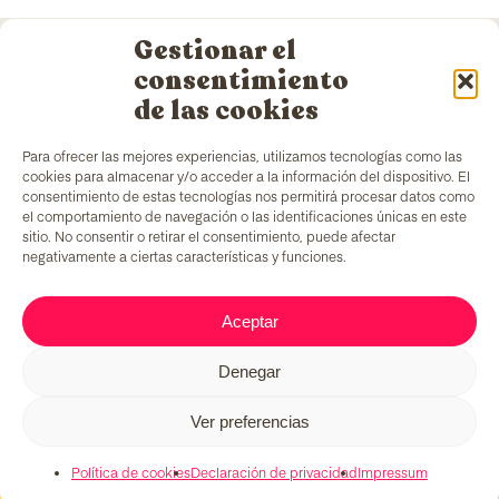
Gestionar el
consentimiento
de las cookies
Para ofrecer las mejores experiencias, utilizamos tecnologías como las
TColors
cuenta con una fábrica de pinturas en
cookies para almacenar y/o acceder a la información del dispositivo. El
Barcelona y laboratorio propio para la creación de
consentimiento de estas tecnologías nos permitirá procesar datos como
pinturas y adhesivos. Pinturas al agua, elaborada
el comportamiento de navegación o las identificaciones únicas en este
de acuerdo con la
normativa EN-71
, que cuentan
sitio. No consentir o retirar el consentimiento, puede afectar
con un ingrediente añadido único en el mercado:
negativamente a ciertas características y funciones.
generar empleo para colectivos en situación de
vulnerabilidad.
Aceptar
Denegar
C/ Fernando Pessoa, 54-64
T. 679 08 57 58
tcolors@teb.org
Ver preferencias
08030 Barcelona
Política de cookies
Declaración de privacidad
Impressum