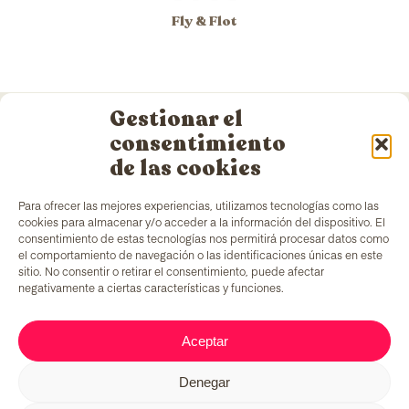
Fly & Flot
Gestionar el
consentimiento
de las cookies
Para ofrecer las mejores experiencias, utilizamos tecnologías como las
TColors
cuenta con una fábrica de pinturas en
cookies para almacenar y/o acceder a la información del dispositivo. El
Barcelona y laboratorio propio para la creación de
consentimiento de estas tecnologías nos permitirá procesar datos como
pinturas y adhesivos. Pinturas al agua, elaborada
el comportamiento de navegación o las identificaciones únicas en este
de acuerdo con la
normativa EN-71
, que cuentan
sitio. No consentir o retirar el consentimiento, puede afectar
con un ingrediente añadido único en el mercado:
negativamente a ciertas características y funciones.
generar empleo para colectivos en situación de
vulnerabilidad.
Aceptar
Denegar
C/ Fernando Pessoa, 54-64
T. 679 08 57 58