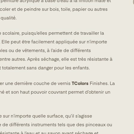
inture acrylique à base d’eau à la finition mate et
oler et de peindre sur bois, toile, papier ou autres
qualité.
scolaire, puisqu’elles permettent de travailler la
. Elle peut être facilement appliquée sur n’importe
bles ou de vêtements, à l’aide de différents
tre autres. Après séchage, elle est très résistante à
st totalement sans danger pour les enfants.
uer une dernière couche de vernis
TColors
Finishes. La
tiné et son haut pouvoir couvrant permet d’obtenir un
 sur n’importe quelle surface, qu’il s’agisse
e de différents instruments tels que des pinceaux ou
résistante à l’eau et au savon avant séchage et