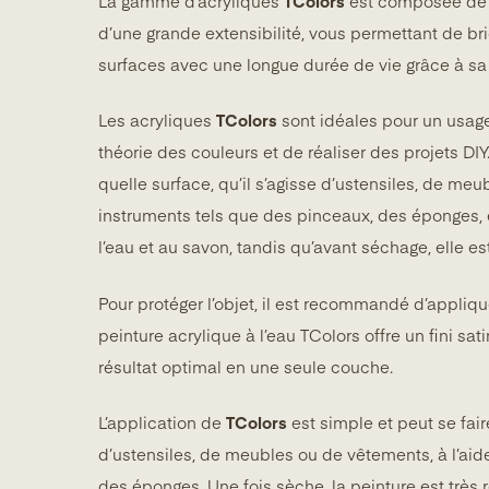
La gamme d’acryliques
TColors
est composée de pe
d’une grande extensibilité, vous permettant de bric
surfaces avec une longue durée de vie grâce à sa 
Les acryliques
TColors
sont idéales pour un usage 
théorie des couleurs et de réaliser des projets DIY
quelle surface, qu’il s’agisse d’ustensiles, de meu
instruments tels que des pinceaux, des éponges, en
l’eau et au savon, tandis qu’avant séchage, elle e
Pour protéger l’objet, il est recommandé d’appliq
peinture acrylique à l’eau TColors offre un fini sa
résultat optimal en une seule couche.
L’application de
TColors
est simple et peut se faire
d’ustensiles, de meubles ou de vêtements, à l’aid
des éponges. Une fois sèche, la peinture est très 