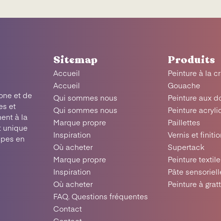
Sitemap
Produits
Accueil
Peinture à la c
Accueil
Gouache
one et de
Qui sommes nous
Peinture aux d
es et
Qui sommes nous
Peinture acryl
ent à la
Marque propre
Paillettes
t unique
Inspiration
Vernis et finiti
upes en
Où acheter
Supertack
Marque propre
Peinture textile
Inspiration
Pâte sensoriell
Où acheter
Peinture à grat
FAQ. Questions fréquentes
Contact