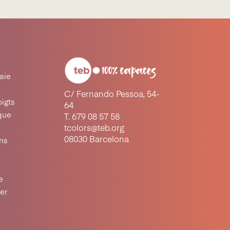
raie
C/ Fernando Pessoa, 54-
oigts
64
ique
T. 679 08 57 58
tcolors@teb.org
08030 Barcelona
ons
e
ter