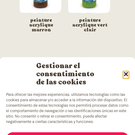
peinture
peinture
acrylique
acrylique vert
marron
clair
Gestionar el
consentimiento
de las cookies
Para ofrecer las mejores experiencias, utilizamos tecnologías como las
TColors
dispose d’une usine de peinture à
cookies para almacenar y/o acceder a la información del dispositivo. El
Barcelone et de son propre laboratoire pour la
consentimiento de estas tecnologías nos permitirá procesar datos como
création de peintures et d’adhésifs. Peintures à
el comportamiento de navegación o las identificaciones únicas en este
l’eau, produites conformément à la réglementation
sitio. No consentir o retirar el consentimiento, puede afectar
EN-71
, qui apportent un ingrédient unique sur le
negativamente a ciertas características y funciones.
marché : générer des emplois pour des groupes en
situation de vulnérabilité.