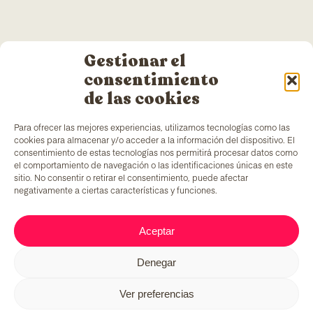
Gestionar el
consentimiento
de las cookies
Para ofrecer las mejores experiencias, utilizamos tecnologías como las
cookies para almacenar y/o acceder a la información del dispositivo. El
consentimiento de estas tecnologías nos permitirá procesar datos como
el comportamiento de navegación o las identificaciones únicas en este
sitio. No consentir o retirar el consentimiento, puede afectar
negativamente a ciertas características y funciones.
TColors
dispose d’une usine de peinture à
Barcelone et de son propre laboratoire pour la
création de peintures et d’adhésifs. Peintures à
Aceptar
l’eau, produites conformément à la réglementation
EN-71
, qui apportent un ingrédient unique sur le
Denegar
marché : générer des emplois pour des groupes en
situation de vulnérabilité.
Ver preferencias