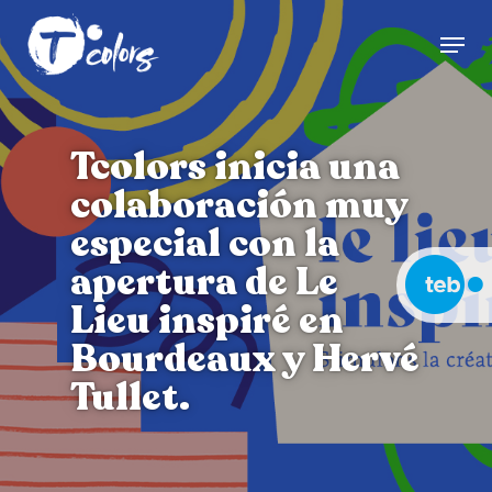
Skip
Menu
to
Close
main
Menu
content
Tcolors inicia una
colaboración muy
especial con la
apertura de Le
Lieu inspiré en
Bourdeaux y Hervé
Tullet.