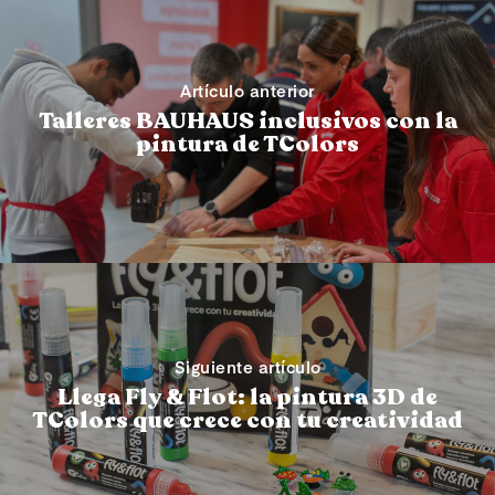
Artículo anterior
Talleres BAUHAUS inclusivos con la
pintura de TColors
Siguiente artículo
Llega Fly & Flot: la pintura 3D de
TColors que crece con tu creatividad