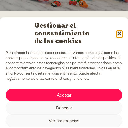
Gestionar el
consentimiento
de las cookies
Para ofrecer las mejores experiencias, utilizamos tecnologías como las
cookies para almacenar y/o acceder a la información del dispositivo. El
consentimiento de estas tecnologías nos permitirá procesar datos como
el comportamiento de navegación o las identificaciones únicas en este
sitio. No consentir o retirar el consentimiento, puede afectar
TColors
cuenta con una fábrica de pinturas en
negativamente a ciertas características y funciones.
Barcelona y laboratorio propio para la creación de
pinturas y adhesivos. Pinturas al agua, elaborada
de acuerdo con la
normativa EN-71
, que cuentan
Aceptar
con un ingrediente añadido único en el mercado:
generar empleo para colectivos en situación de
vulnerabilidad.
Denegar
Ver preferencias