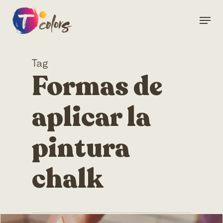
Skip
Menu
to
Close
main
Menu
content
Tag
Formas de
aplicar la
pintura
chalk