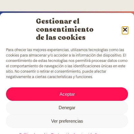
Gestionar el
consentimiento
de las cookies
TColors
cuenta con una fábrica de pinturas en
Para ofrecer las mejores experiencias, utilizamos tecnologías como las
Barcelona y laboratorio propio para la creación de
cookies para almacenar y/o acceder a la información del dispositivo. El
pinturas y adhesivos. Pinturas al agua, elaborada
consentimiento de estas tecnologías nos permitirá procesar datos como
de acuerdo con la
normativa EN-71
, que cuentan
el comportamiento de navegación o las identificaciones únicas en este
con un ingrediente añadido único en el mercado:
sitio. No consentir o retirar el consentimiento, puede afectar
generar empleo para colectivos en situación de
negativamente a ciertas características y funciones.
vulnerabilidad.
Aceptar
C/ Fernando Pessoa, 54-64
Denegar
T. 679 08 57 58
tcolors@teb.org
Ver preferencias
08030 Barcelona