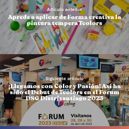
Artículo anterior
Aprede a aplicar de Forma creativa la
pintura tempera Tcolors
Siguiente artículo
¡Llegamos con Color y Pasión! Así ha
sido el Debut de Tcolors en el Forum
DSG Distrisantiago 2023