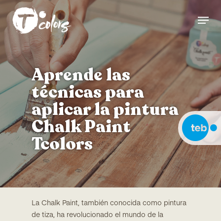
Skip
Menu
to
Close
main
Menu
content
Aprende las
técnicas para
aplicar la pintura
Chalk Paint
Tcolors
La Chalk Paint, también conocida como pintura
de tiza, ha revolucionado el mundo de la