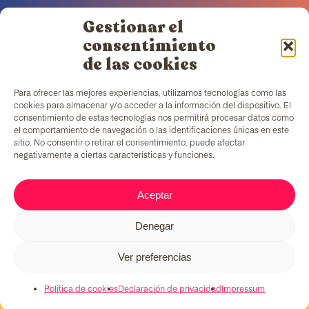
Gestionar el
consentimiento
de las cookies
TColors
cuenta con una fábrica de pinturas en
Barcelona y laboratorio propio para la creación de
Para ofrecer las mejores experiencias, utilizamos tecnologías como las
pinturas y adhesivos. Pinturas al agua, elaborada
cookies para almacenar y/o acceder a la información del dispositivo. El
de acuerdo con la
normativa EN-71
, que cuentan
consentimiento de estas tecnologías nos permitirá procesar datos como
con un ingrediente añadido único en el mercado:
el comportamiento de navegación o las identificaciones únicas en este
generar empleo para colectivos en situación de
sitio. No consentir o retirar el consentimiento, puede afectar
vulnerabilidad.
negativamente a ciertas características y funciones.
Aceptar
C/ Fernando Pessoa, 54-64
T. 679 08 57 58
Denegar
tcolors@teb.org
08030 Barcelona
Ver preferencias
Política de cookies
Declaración de privacidad
Impressum
© 2026 TColors. Todos los derechos reservados.