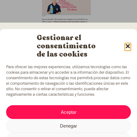
Gestionar el
consentimiento
de las cookies
Para ofrecer las mejores experiencias, utilizamos tecnologías como las
cookies para almacenar y/o acceder a la información del dispositivo. El
consentimiento de estas tecnologías nos permitirá procesar datos como
el comportamiento de navegación o las identificaciones únicas en este
sitio. No consentir o retirar el consentimiento, puede afectar
TColors
cuenta con una fábrica de pinturas en
negativamente a ciertas características y funciones.
Barcelona y laboratorio propio para la creación de
pinturas y adhesivos. Pinturas al agua, elaborada
de acuerdo con la
normativa EN-71
, que cuentan
Aceptar
con un ingrediente añadido único en el mercado:
generar empleo para colectivos en situación de
vulnerabilidad.
Denegar