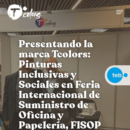
Skip
Menu
to
Close
main
Menu
content
Presentando la
marca Tcolors:
Pinturas
Inclusivas y
Sociales en Feria
Internacional de
Suministro de
Oficina y
Papelería, FISOP