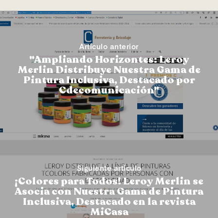
Artículo anterior
"Ampliando Horizontes: Leroy
Merlin Distribuye Nuestra Gama de
Pintura Inclusiva, Destacado por
Cdecomunicación"
Siguiente artículo
¡Colores para Todos! Leroy Merlin se
Asocia con Nuestra Gama de Pintura
Inclusiva, Destacado en la revista
MiCasa