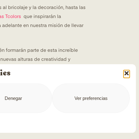
al bricolaje y la decoración, hasta las
cas Tcolors
que inspirarán la
adelante en nuestra misión de llevar
n formarán parte de esta increíble
 nuevas alturas de creatividad y
ies
 nuestra determinación de proporcionar
 la decoración. Estamos comprometidos
Denegar
Ver preferencias
para llevar lo mejor a vuestros
la pintura que lo cambia todo
!