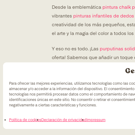
Desde la emblemática
pintura chalk p
vibrantes
pinturas infantiles de dedos
creatividad de los más pequeños, est
el arte y la magia del color a todos los
Y eso no es todo. ¡Las
purputinas solid
oferta! Sabemos que añadir un toque de
diversión.
Ge
Esta emocionante alianza con
Leroy M
Para ofrecer las mejores experiencias, utilizamos tecnologías como las co
almacenar y/o acceder a la información del dispositivo. El consentimiento
productos de calidad y de vanguardia
tecnologías nos permitirá procesar datos como el comportamiento de nav
con la excelencia y la innovación, y e
identificaciones únicas en este sitio. No consentir o retirar el consentimie
negativamente a ciertas características y funciones.
proyectos y hogares.
Política de cookies
Declaración de privacidad
Impressum
¡Prepárate para explorar una nueva di