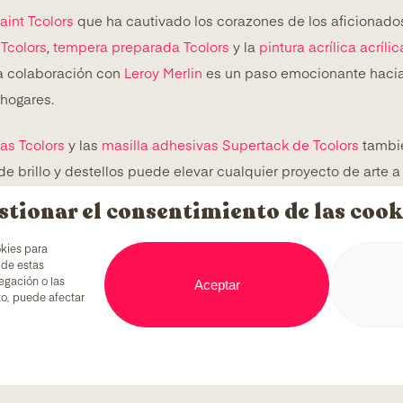
aint Tcolors
que ha cautivado los corazones de los aficionados 
 Tcolors
,
tempera preparada Tcolors
y la
pintura acrílica acríli
a colaboración con
Leroy Merlin
es un paso emocionante hacia 
 hogares.
as Tcolors
y las
masilla adhesivas Supertack de Tcolors
tambié
 brillo y destellos puede elevar cualquier proyecto de arte a
stionar el consentimiento de las cook
erlin
no solo nos llena de orgullo, sino que también fortalece
okies para
 de estas
 a todos aquellos que buscan expresarse a través del arte y
Aceptar
egación o las
sta colaboración es un testimonio de nuestro esfuerzo continuo 
nto, puede afectar
mensión de posibilidades artísticas y decorativas con
Tcolors 