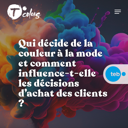
Skip
Menu
to
Close
main
Menu
content
Qui décide de la
couleur à la mode
et comment
influence-t-elle
les décisions
d’achat des clients
?