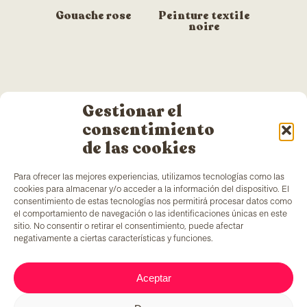
Gouache rose
Peinture textile
noire
Gestionar el
consentimiento
de las cookies
Para ofrecer las mejores experiencias, utilizamos tecnologías como las
TColors
dispose d’une usine de peinture à
cookies para almacenar y/o acceder a la información del dispositivo. El
Barcelone et de son propre laboratoire pour la
consentimiento de estas tecnologías nos permitirá procesar datos como
création de peintures et d’adhésifs. Peintures à
el comportamiento de navegación o las identificaciones únicas en este
l’eau, produites conformément à la réglementation
sitio. No consentir o retirar el consentimiento, puede afectar
EN-71
, qui apportent un ingrédient unique sur le
negativamente a ciertas características y funciones.
marché : générer des emplois pour des groupes en
situation de vulnérabilité.
Aceptar