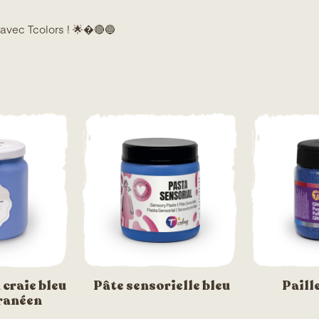
 avec Tcolors ! 🌟�🔴🔵
 craie bleu
Pâte sensorielle bleu
Paill
ranéen