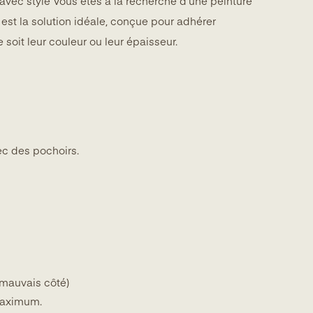
s avec style Vous êtes à la recherche d’une peinture
 est la solution idéale, conçue pour adhérer
 soit leur couleur ou leur épaisseur.
ec des pochoirs.
 mauvais côté)
 maximum.