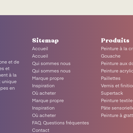
Sitemap
Produits
Accueil
Peinture à la c
Accueil
Gouache
one et de
Qui sommes nous
Peinture aux d
es et
Qui sommes nous
Peinture acryl
ent à la
Marque propre
Paillettes
t unique
Inspiration
Vernis et finiti
upes en
Où acheter
Supertack
Marque propre
Peinture textile
Inspiration
Pâte sensoriell
Où acheter
Peinture à grat
FAQ. Questions fréquentes
Contact