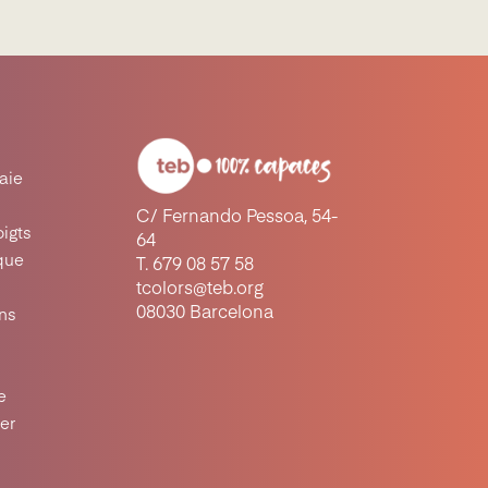
raie
C/ Fernando Pessoa, 54-
oigts
64
ique
T. 679 08 57 58
tcolors@teb.org
08030 Barcelona
ons
e
ter