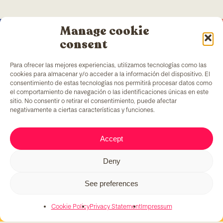
Manage cookie
consent
Para ofrecer las mejores experiencias, utilizamos tecnologías como las
cookies para almacenar y/o acceder a la información del dispositivo. El
TColors
has a painting factory in Barcelona and a
consentimiento de estas tecnologías nos permitirá procesar datos como
laboratory to create paint and stickers. Our paint is
el comportamiento de navegación o las identificaciones únicas en este
made following the
EN-71 rule
, which has a unique
sitio. No consentir o retirar el consentimiento, puede afectar
added ingredient: it generates employment to
negativamente a ciertas características y funciones.
vulnerable groups of people.
Accept
C/ Fernando Pessoa, 54-64
Deny
T. 679 08 57 58
tcolors@teb.org
See preferences
08030 Barcelona
Cookie Policy
Privacy Statement
Impressum
© 2026 TColors. All rights reserved.