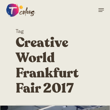
Skip
Menu
to
Close
main
Menu
content
Tag
Creative
World
Frankfurt
Fair 2017