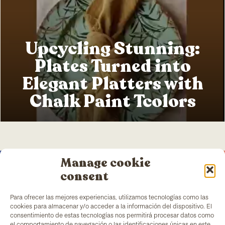
Upcycling Stunning:
Plates Turned into
Elegant Platters with
Chalk Paint Tcolors
Manage cookie
consent
Para ofrecer las mejores experiencias, utilizamos tecnologías como las
cookies para almacenar y/o acceder a la información del dispositivo. El
TColors
has a painting factory in Barcelona and a
consentimiento de estas tecnologías nos permitirá procesar datos como
laboratory to create paint and stickers. Our paint is