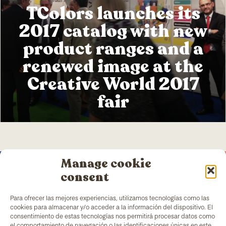
TColors launches its
2017 catalog with new
product ranges and a
renewed image at the
Creative World 2017
fair
Manage cookie
consent
Para ofrecer las mejores experiencias, utilizamos tecnologías como las
cookies para almacenar y/o acceder a la información del dispositivo. El
TColors
has a painting factory in Barcelona and a
consentimiento de estas tecnologías nos permitirá procesar datos como
laboratory to create paint and stickers. Our paint is