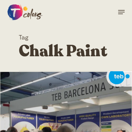
Skip
Menu
to
Close
main
Menu
content
Tag
Chalk Paint