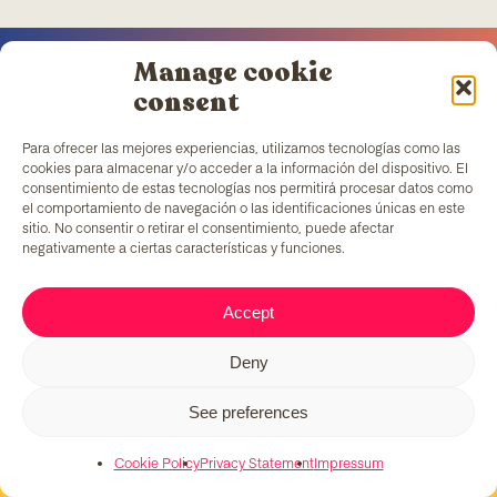
Manage cookie
consent
Para ofrecer las mejores experiencias, utilizamos tecnologías como las
TColors
has a painting factory in Barcelona and a
cookies para almacenar y/o acceder a la información del dispositivo. El
laboratory to create paint and stickers. Our paint is
consentimiento de estas tecnologías nos permitirá procesar datos como
made following the
EN-71 rule
, which has a unique
el comportamiento de navegación o las identificaciones únicas en este
added ingredient: it generates employment to
sitio. No consentir o retirar el consentimiento, puede afectar
vulnerable groups of people.
negativamente a ciertas características y funciones.
Accept
C/ Fernando Pessoa, 54-64
T. 679 08 57 58
Deny
tcolors@teb.org
08030 Barcelona
See preferences
Cookie Policy
Privacy Statement
Impressum
© 2026 TColors. All rights reserved.