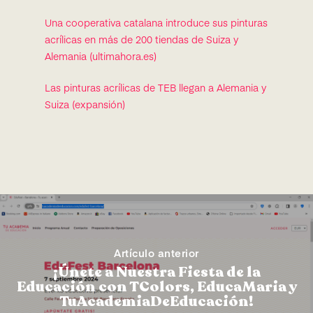
Una cooperativa catalana introduce sus pinturas
acrílicas en más de 200 tiendas de Suiza y
Alemania (ultimahora.es)
Las pinturas acrílicas de TEB llegan a Alemania y
Suiza (expansión)
Artículo anterior
¡Únete a Nuestra Fiesta de la
Educación con TColors, EducaMaria y
TuAcademiaDeEducación!