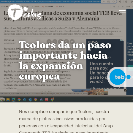
Skip
Menu
to
Close
main
Menu
content
Tcolors da un paso
importante hacia
la expansión
europea
Nos complace compartir que Tcolors, nuestra
marca de pinturas inclusivas producidas por
personas con discapacidad intelectual del Grup