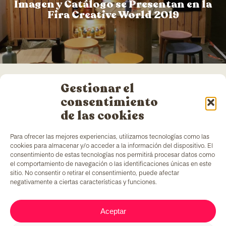
Imagen y Catálogo se Presentan en la
Fira Creative World 2019
Gestionar el
consentimiento
de las cookies
Para ofrecer las mejores experiencias, utilizamos tecnologías como las
cookies para almacenar y/o acceder a la información del dispositivo. El
consentimiento de estas tecnologías nos permitirá procesar datos como
el comportamiento de navegación o las identificaciones únicas en este
sitio. No consentir o retirar el consentimiento, puede afectar
TColors
cuenta con una fábrica de pinturas en
negativamente a ciertas características y funciones.
Barcelona y laboratorio propio para la creación de
pinturas y adhesivos. Pinturas al agua, elaborada
de acuerdo con la
normativa EN-71
, que cuentan
Aceptar
con un ingrediente añadido único en el mercado:
generar empleo para colectivos en situación de