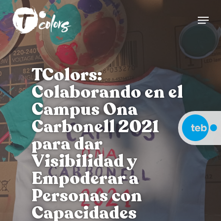
Skip
Menu
to
Close
main
Menu
content
TColors:
Colaborando en el
Campus Ona
Carbonell 2021
para dar
Visibilidad y
Empoderar a
Personas con
Capacidades