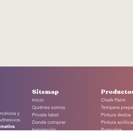
Sitemap
Producto
Inicio
Chalk Paint
Quiénes somos
Tempera prep
rcelona y
Private label
Pintura dedos
adhesivos.
Donde comprar
Pintura acrílic
rmativa
Inspiración
Purpurina