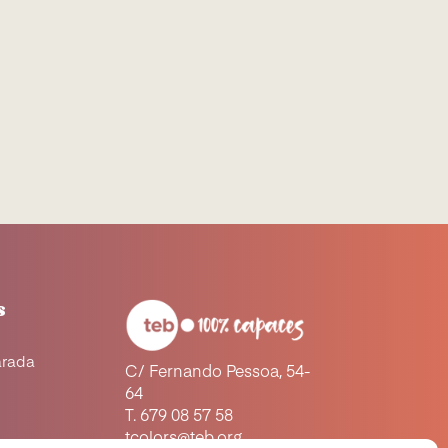
s
arada
C/ Fernando Pessoa, 54-
64
a
T. 679 08 57 58
tcolors@teb.org