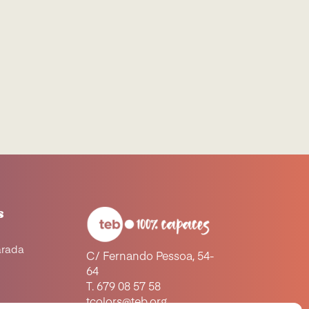
s
arada
C/ Fernando Pessoa, 54-
64
a
T. 679 08 57 58
tcolors@teb.org