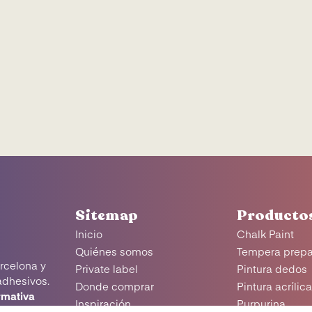
Sitemap
Producto
Inicio
Chalk Paint
Quiénes somos
Tempera prep
rcelona y
Private label
Pintura dedos
adhesivos.
Donde comprar
Pintura acrílic
rmativa
Inspiración
Purpurina