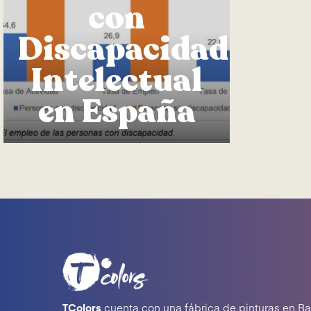
con
Discapacidad
Intelectual
en España
TColors
cuenta con una fábrica de pinturas en Ba