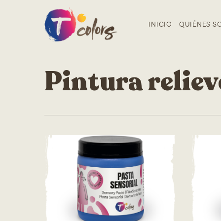
Skip
to
INICIO
QUIÉNES S
main
content
Pintura reliev