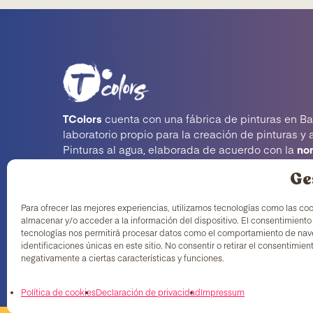
TColors
cuenta con una fábrica de pinturas en Ba
laboratorio propio para la creación de pinturas y 
Pinturas al agua, elaborada de acuerdo con la
no
EN-71
, que cuentan con un ingrediente añadido ú
Ge
mercado: generar empleo para colectivos en situ
vulnerabilidad.
Para ofrecer las mejores experiencias, utilizamos tecnologías como las co
almacenar y/o acceder a la información del dispositivo. El consentimiento
tecnologías nos permitirá procesar datos como el comportamiento de nav
identificaciones únicas en este sitio. No consentir o retirar el consentimie
negativamente a ciertas características y funciones.
Política de cookies
Declaración de privacidad
Impressum