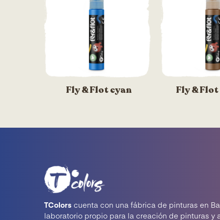
Fly & Flot cyan
Fly & Flo
TColors
cuenta con una fábrica de pinturas en Ba
laboratorio propio para la creación de pinturas y 