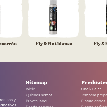
t marrón
Fly & Flot blanco
Fly & 
Sitemap
Producto
Inicio
Chalk Paint
Quiénes somos
Tempera prep
rcelona y
Private label
Pintura dedos
adhesivos.