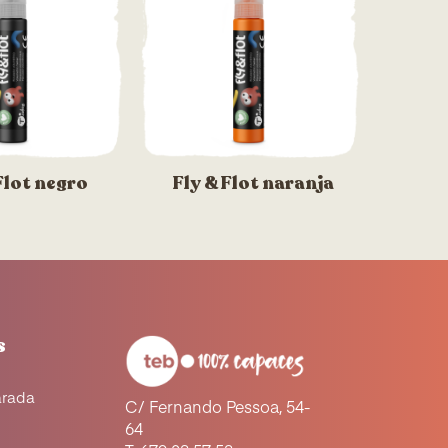
Flot negro
Fly & Flot naranja
s
arada
C/ Fernando Pessoa, 54-
64