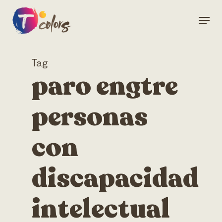
Skip
Menu
to
Close
main
Menu
content
Tag
paro engtre
personas
con
discapacidad
intelectual