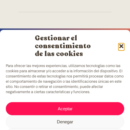
Gestionar el
consentimiento
de las cookies
TColors
dispose d’une usine de peinture à
Para ofrecer las mejores experiencias, utilizamos tecnologías como las
Barcelone et de son propre laboratoire pour la
cookies para almacenar y/o acceder a la información del dispositivo. El
création de peintures et d’adhésifs. Peintures à
consentimiento de estas tecnologías nos permitirá procesar datos como
l’eau, produites conformément à la réglementation
el comportamiento de navegación o las identificaciones únicas en este
EN-71
, qui apportent un ingrédient unique sur le
sitio. No consentir o retirar el consentimiento, puede afectar
marché : générer des emplois pour des groupes en
negativamente a ciertas características y funciones.
situation de vulnérabilité.
Aceptar
C/ Fernando Pessoa, 54-64
Denegar
T. 679 08 57 58
tcolors@teb.org