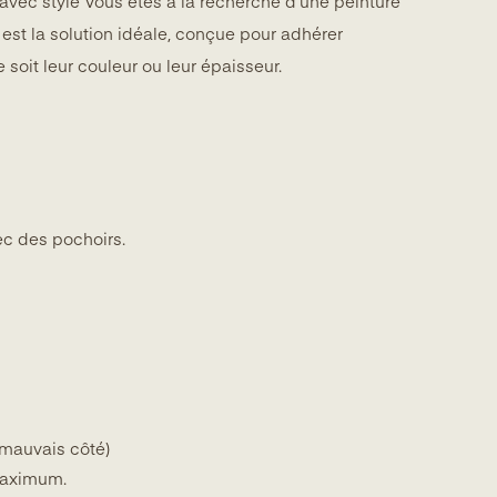
s avec style Vous êtes à la recherche d’une peinture
 est la solution idéale, conçue pour adhérer
 soit leur couleur ou leur épaisseur.
ec des pochoirs.
 mauvais côté)
 maximum.