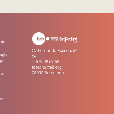
raie
C/ Fernando Pessoa, 54-
oigts
64
ique
T. 679 08 57 58
tcolors@teb.org
08030 Barcelona
ons
e
ter