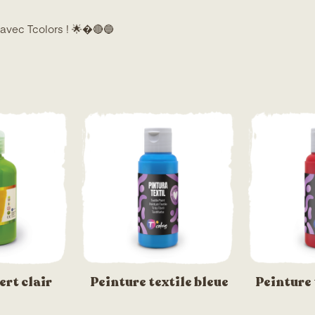
 avec Tcolors ! 🌟�🔴🔵
rt clair
Peinture textile bleue
Peinture 