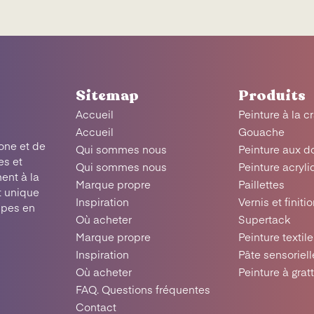
Sitemap
Produits
Accueil
Peinture à la c
Accueil
Gouache
one et de
Qui sommes nous
Peinture aux d
es et
Qui sommes nous
Peinture acryl
ent à la
Marque propre
Paillettes
t unique
Inspiration
Vernis et finiti
upes en
Où acheter
Supertack
Marque propre
Peinture textile
Inspiration
Pâte sensoriell
Où acheter
Peinture à grat
FAQ. Questions fréquentes
Contact