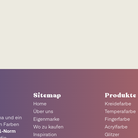
Sitemap
Produkte
Home
Kreidefarbe
Über uns
Temperafarbe
na und ein
Eigenmarke
Fingerfarbe
en Farben
Wo zu kaufen
Acrylfarbe
1-Norm
Inspiration
Glitzer