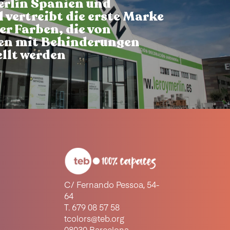
erlín Spanien und
 vertreibt die erste Marke
er Farben, die von
n mit Behinderungen
llt werden
C/ Fernando Pessoa, 54-
64
T. 679 08 57 58
tcolors@teb.org