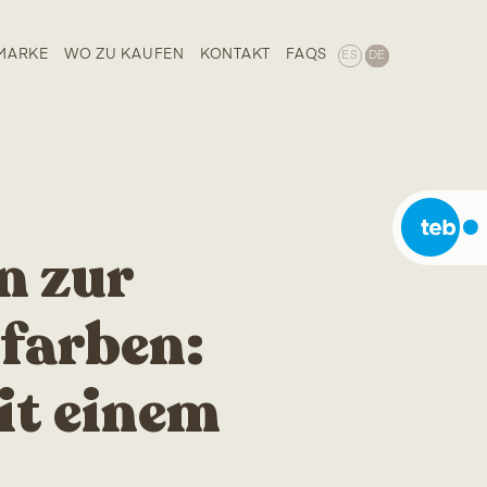
MARKE
WO ZU KAUFEN
KONTAKT
FAQS
ES
DE
n zur
farben:
it einem