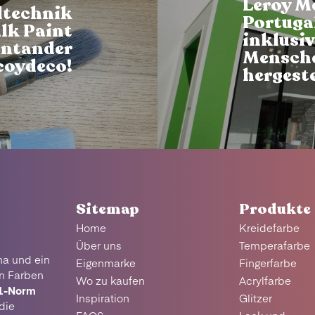
Leroy M
ltechnik
Portugal
lk Paint
inklusiv
antander
Mensche
coydeco!
hergeste
Sitemap
Produkte
Home
Kreidefarbe
Über uns
Temperafarbe
na und ein
Eigenmarke
Fingerfarbe
en Farben
Wo zu kaufen
Acrylfarbe
1-Norm
Inspiration
Glitzer
die