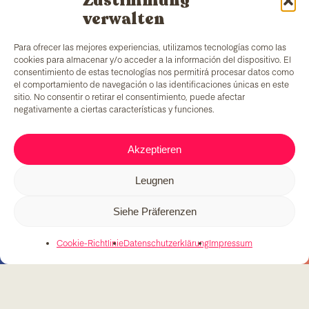
Zustimmung
verwalten
Para ofrecer las mejores experiencias, utilizamos tecnologías como las
cookies para almacenar y/o acceder a la información del dispositivo. El
consentimiento de estas tecnologías nos permitirá procesar datos como
el comportamiento de navegación o las identificaciones únicas en este
sitio. No consentir o retirar el consentimiento, puede afectar
negativamente a ciertas características y funciones.
TColors
verfügt über eine Farbenfabrik in
Barcelona und ein eigenes Labor zur Herstellung
Akzeptieren
von wasserbasierten Farben und Klebstoffen. Die
Produkte werden nach
EN-71-Norm
hergestellt und
Leugnen
bieten einen einzigartigen Zusatz: die Schaffung von
Arbeitsplätzen für benachteiligte Gruppen.
Siehe Präferenzen
Cookie-Richtlinie
Datenschutzerklärung
Impressum
C/ Fernando Pessoa, 54-64
T. 679 08 57 58
tcolors@teb.org
08030 Barcelona