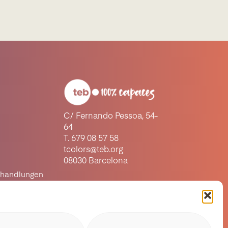
C/ Fernando Pessoa, 54-
64
T. 679 08 57 58
tcolors@teb.org
08030 Barcelona
ehandlungen
aste