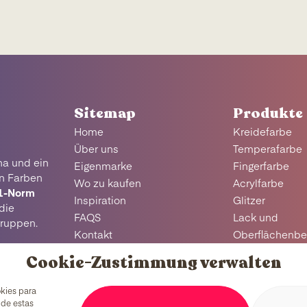
Sitemap
Produkte
Home
Kreidefarbe
Über uns
Temperafarbe
na und ein
Eigenmarke
Fingerfarbe
en Farben
Wo zu kaufen
Acrylfarbe
1-Norm
Inspiration
Glitzer
die
FAQS
Lack und
Gruppen.
Kontakt
Oberflächenb
Aviso legal
Supertack
Cookie-Zustimmung verwalten
Política de cookies
Textilfarbe
Política de privacidad
Sensorische P
okies para
Sgraffito
 de estas