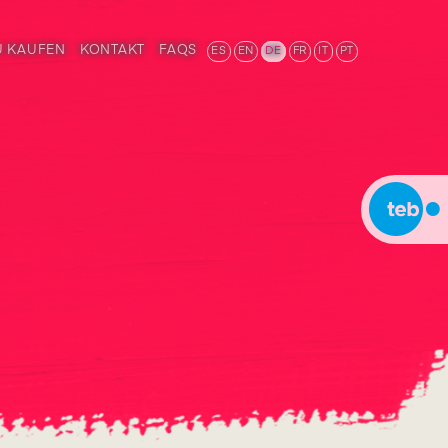
U KAUFEN
KONTAKT
FAQS
ES
EN
DE
FR
IT
PT