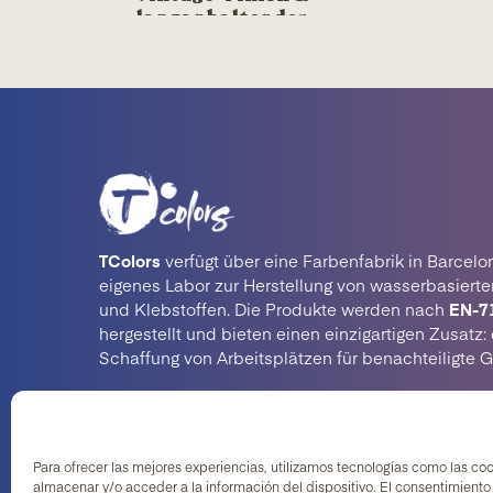
langanhaltender
Schutz
TColors
verfügt über eine Farbenfabrik in Barcelo
eigenes Labor zur Herstellung von wasserbasiert
und Klebstoffen. Die Produkte werden nach
EN-7
hergestellt und bieten einen einzigartigen Zusatz: 
Schaffung von Arbeitsplätzen für benachteiligte 
Para ofrecer las mejores experiencias, utilizamos tecnologías como las co
almacenar y/o acceder a la información del dispositivo. El consentimiento