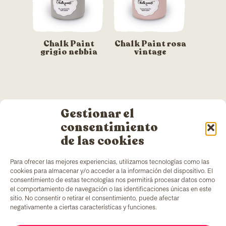
Chalk Paint
Chalk Paint rosa
grigio nebbia
vintage
Gestionar el
consentimiento
de las cookies
Para ofrecer las mejores experiencias, utilizamos tecnologías como las
TColors
dispone di uno stabilimento di produzione
cookies para almacenar y/o acceder a la información del dispositivo. El
di vernici a Barcellona e di un laboratorio interno
consentimiento de estas tecnologías nos permitirá procesar datos como
per la creazione di vernici e adesivi. Vernici a base
el comportamiento de navegación o las identificaciones únicas en este
d’acqua, prodotte secondo la normativa
EN-71
, che
sitio. No consentir o retirar el consentimiento, puede afectar
includono un elemento aggiunto unico sul mercato:
negativamente a ciertas características y funciones.
generare occupazione per persone in situazioni di
vulnerabilità.