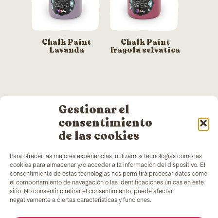
Chalk Paint
Chalk Paint
Lavanda
fragola selvatica
Gestionar el
consentimiento
de las cookies
Para ofrecer las mejores experiencias, utilizamos tecnologías como las
TColors
dispone di uno stabilimento di produzione
cookies para almacenar y/o acceder a la información del dispositivo. El
di vernici a Barcellona e di un laboratorio interno
consentimiento de estas tecnologías nos permitirá procesar datos como
per la creazione di vernici e adesivi. Vernici a base
el comportamiento de navegación o las identificaciones únicas en este
d’acqua, prodotte secondo la normativa
EN-71
, che
sitio. No consentir o retirar el consentimiento, puede afectar
includono un elemento aggiunto unico sul mercato:
negativamente a ciertas características y funciones.
generare occupazione per persone in situazioni di
vulnerabilità.