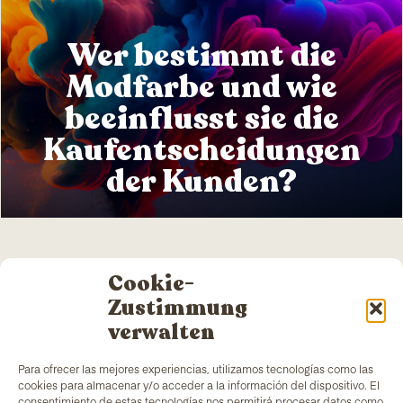
Wer bestimmt die
Modfarbe und wie
beeinflusst sie die
Kaufentscheidungen
der Kunden?
Cookie-
Zustimmung
verwalten
Para ofrecer las mejores experiencias, utilizamos tecnologías como las
TColors
verfügt über eine Farbenfabrik in
cookies para almacenar y/o acceder a la información del dispositivo. El
Barcelona und ein eigenes Labor zur Herstellung