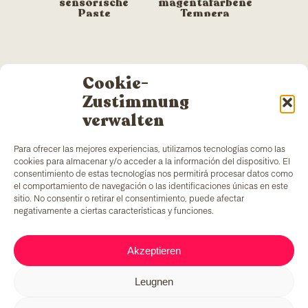
sensorische
magentafarbene
Paste
Tempera
Cookie-
Zustimmung
verwalten
Para ofrecer las mejores experiencias, utilizamos tecnologías como las
cookies para almacenar y/o acceder a la información del dispositivo. El
TColors
verfügt über eine Farbenfabrik in
consentimiento de estas tecnologías nos permitirá procesar datos como
Barcelona und ein eigenes Labor zur Herstellung
el comportamiento de navegación o las identificaciones únicas en este
von wasserbasierten Farben und Klebstoffen. Die
sitio. No consentir o retirar el consentimiento, puede afectar
Produkte werden nach
EN-71-Norm
hergestellt und
negativamente a ciertas características y funciones.
bieten einen einzigartigen Zusatz: die Schaffung von
Arbeitsplätzen für benachteiligte Gruppen.
Akzeptieren
Leugnen
C/ Fernando Pessoa, 54-64
T. 679 08 57 58