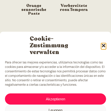
Orange
Vorbereitete
sensorische
rosa Tempera
Paste
Cookie-
Zustimmung
verwalten
Para ofrecer las mejores experiencias, utilizamos tecnologías como las
cookies para almacenar y/o acceder a la información del dispositivo. El
consentimiento de estas tecnologías nos permitirá procesar datos como
el comportamiento de navegación o las identificaciones únicas en este
sitio. No consentir o retirar el consentimiento, puede afectar
negativamente a ciertas características y funciones.
TColors
verfügt über eine Farbenfabrik in
Barcelona und ein eigenes Labor zur Herstellung
Akzeptieren
von wasserbasierten Farben und Klebstoffen. Die
Produkte werden nach
EN-71-Norm
hergestellt und
Leugnen