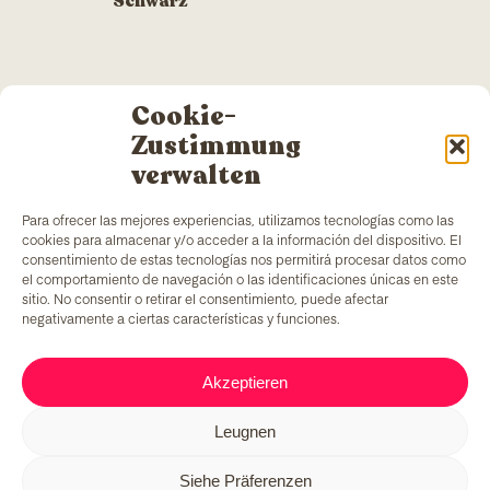
Schwarz
Cookie-
Zustimmung
verwalten
Para ofrecer las mejores experiencias, utilizamos tecnologías como las
cookies para almacenar y/o acceder a la información del dispositivo. El
consentimiento de estas tecnologías nos permitirá procesar datos como
el comportamiento de navegación o las identificaciones únicas en este
sitio. No consentir o retirar el consentimiento, puede afectar
negativamente a ciertas características y funciones.
TColors
verfügt über eine Farbenfabrik in
Barcelona und ein eigenes Labor zur Herstellung
Akzeptieren
von wasserbasierten Farben und Klebstoffen. Die
Produkte werden nach
EN-71-Norm
hergestellt und
Leugnen
bieten einen einzigartigen Zusatz: die Schaffung von
Arbeitsplätzen für benachteiligte Gruppen.
Siehe Präferenzen