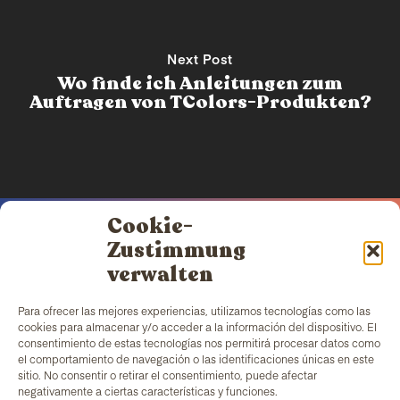
Next Post
Wo finde ich Anleitungen zum
Auftragen von TColors-Produkten?
Cookie-
Zustimmung
verwalten
TColors
verfügt über eine Farbenfabrik in
Para ofrecer las mejores experiencias, utilizamos tecnologías como las
Barcelona und ein eigenes Labor zur Herstellung
cookies para almacenar y/o acceder a la información del dispositivo. El
von wasserbasierten Farben und Klebstoffen. Die
consentimiento de estas tecnologías nos permitirá procesar datos como
Produkte werden nach
EN-71-Norm
hergestellt und
el comportamiento de navegación o las identificaciones únicas en este
bieten einen einzigartigen Zusatz: die Schaffung von
sitio. No consentir o retirar el consentimiento, puede afectar
Arbeitsplätzen für benachteiligte Gruppen.
negativamente a ciertas características y funciones.