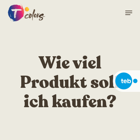
Skip
Menu
to
Close
main
Menu
content
Wie viel
Produkt soll
ich kaufen?