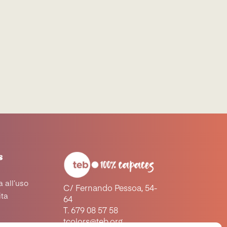
s
 all’uso
C/ Fernando Pessoa, 54-
ita
64
T. 679 08 57 58
tcolors@teb.org