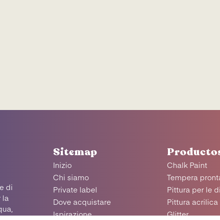
Sitemap
Producto
Inizio
Chalk Paint
Chi siamo
Tempera pronta
e di
Private label
Pittura per le d
 la
Dove acquistare
Pittura acrilica
qua,
Ispirazione
Glitter