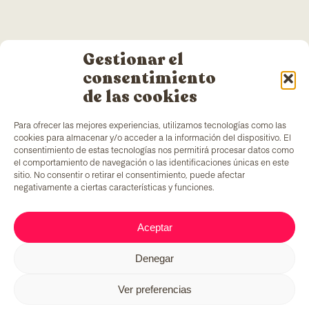
Gestionar el
consentimiento
de las cookies
Para ofrecer las mejores experiencias, utilizamos tecnologías como las
cookies para almacenar y/o acceder a la información del dispositivo. El
consentimiento de estas tecnologías nos permitirá procesar datos como
el comportamiento de navegación o las identificaciones únicas en este
sitio. No consentir o retirar el consentimiento, puede afectar
negativamente a ciertas características y funciones.
TColors
dispone di uno stabilimento di produzione
di vernici a Barcellona e di un laboratorio interno
per la creazione di vernici e adesivi. Vernici a base
Aceptar
d’acqua, prodotte secondo la normativa
EN-71
, che
includono un elemento aggiunto unico sul mercato:
Denegar
generare occupazione per persone in situazioni di
vulnerabilità.
Ver preferencias