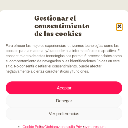
Gestionar el
consentimiento
de las cookies
Para ofrecer las mejores experiencias, utilizamos tecnologías como las
cookies para almacenar y/o acceder a la información del dispositivo. El
consentimiento de estas tecnologías nos permitirá procesar datos como
el comportamiento de navegación o las identificaciones únicas en este
sitio. No consentir o retirar el consentimiento, puede afectar
negativamente a ciertas características y funciones.
TColors
dispone di uno stabilimento di produzione
di vernici a Barcellona e di un laboratorio interno
per la creazione di vernici e adesivi. Vernici a base
Aceptar
d’acqua, prodotte secondo la normativa
EN-71
, che
includono un elemento aggiunto unico sul mercato:
Denegar
generare occupazione per persone in situazioni di
vulnerabilità.
Ver preferencias
Cookie Policy
Dichiarazione sulla Privacy
Impressum