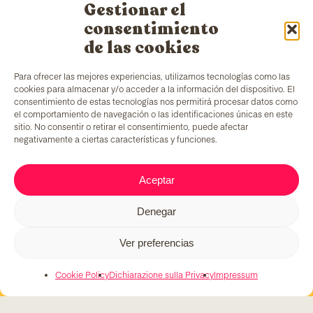
Gestionar el
consentimiento
de las cookies
Para ofrecer las mejores experiencias, utilizamos tecnologías como las
TColors
dispone di uno stabilimento di produzione
cookies para almacenar y/o acceder a la información del dispositivo. El
di vernici a Barcellona e di un laboratorio interno
consentimiento de estas tecnologías nos permitirá procesar datos como
per la creazione di vernici e adesivi. Vernici a base
el comportamiento de navegación o las identificaciones únicas en este
d’acqua, prodotte secondo la normativa
EN-71
, che
sitio. No consentir o retirar el consentimiento, puede afectar
includono un elemento aggiunto unico sul mercato:
negativamente a ciertas características y funciones.
generare occupazione per persone in situazioni di
vulnerabilità.
Aceptar
Denegar
C/ Fernando Pessoa, 54-64
T. 679 08 57 58
tcolors@teb.org
Ver preferencias
08030 Barcelona
Cookie Policy
Dichiarazione sulla Privacy
Impressum
© 2026 TColors. Tutti i diritti riservati.